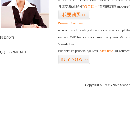
具体交易流程可
“点击这里”
查看或咨询support@
我要购买
>>
Process Overview:
4.cn is a world leading domain escrow service plat
million RMB transaction volume every year. We promi
联系我们
5 workdays.
For detailed process, you can
“visit here”
or contact
QQ：2726103981
BUY NOW
>>
Copyright © 1998 -2025 www.6