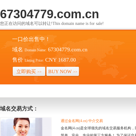
67304779.com.cn
您正在访问的域名可以转让!This domain name is for sale!
一口价出售中！
域名
67304779.com.cn
Domain Name:
售价
CNY 1687.00
Listing Price:
立即购买
BUY NOW
>>
>>
域名交易方式：
通过金名网(4.cn) 中介交易
金名网(4.cn)是全球领先的域名交易服务机
简单、安全、专业的第三方服务！ 为了保证交